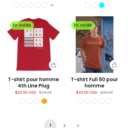
+1
En solde
En solde
T-shirt pour homme
T-shirt Full 60 pour
4th Line Plug
homme
$23.00 USD
$34.00
$23.00 USD
$34.00
1
Next
2