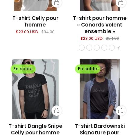
T-shirt Celly pour
T-shirt pour homme
homme
« Canards volent
ensemble »
$23.00 USD
$34.00
$23.00 USD
$34.00
+1
En solde
En solde
T-shirt Dangle Snipe
T-shirt Bardownski
Celly pour homme
Signature pour