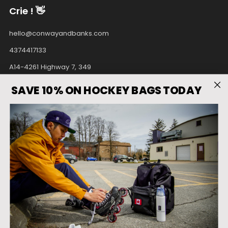
Crie ! 👋
hello@conwayandbanks.com
4374417133
A14-4261 Highway 7, 349
Unionville Ontario
SAVE 10% ON HOCKEY BAGS TODAY
L3R9W6 Canada
Facebook
Instagram
Pinterest
Tiktok
Twitter
Youtube
Pays
États-Unis (USD $)
Langue
Français