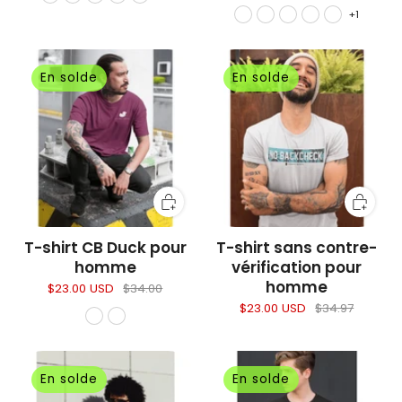
+1
En solde
En solde
T-shirt CB Duck pour
T-shirt sans contre-
homme
vérification pour
homme
$23.00 USD
$34.00
$23.00 USD
$34.97
En solde
En solde