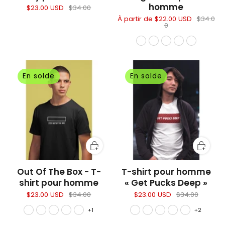
homme
$23.00 USD
$34.00
À partir de
$22.00 USD
$34.0
0
En solde
En solde
Out Of The Box - T-
T-shirt pour homme
shirt pour homme
« Get Pucks Deep »
$23.00 USD
$34.00
$23.00 USD
$34.00
+1
+2