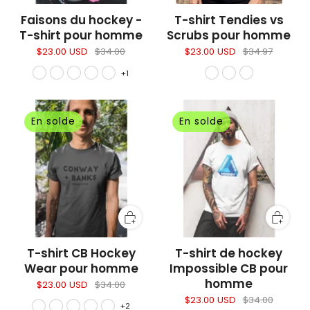
Faisons du hockey -
T-shirt Tendies vs
T-shirt pour homme
Scrubs pour homme
$23.00 USD
$34.00
$23.00 USD
$34.97
+1
En solde
En solde
T-shirt CB Hockey
T-shirt de hockey
Wear pour homme
Impossible CB pour
homme
$23.00 USD
$34.00
$23.00 USD
$34.00
+2