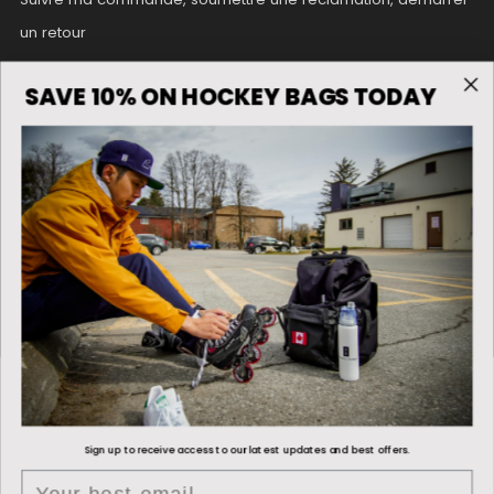
un retour
Conditions générales de la promotion des cadeaux gratuits
SAVE 10% ON HOCKEY BAGS TODAY
Annonces
Maintenant disponible sur
icewarehouse.com
, dans
certains
magasins Pure Hockey
et
purehockey.com
...
Conway+Banks désormais disponible en Corée du Sud chez
Moskito Hockey
Crie ! 👋
Sign up to receive access to our latest updates and best offers.
hello@conwayandbanks.com
Email