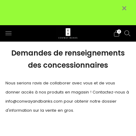
×
Pas de droits de douane ni de taxes
⭐⭐
supplémentaires aux États-Unis • Livraison
Re
GRATUITE pour les commandes de 100 $ et
plus
Détails
0
Demandes de renseignements
des concessionnaires
Nous serions ravis de collaborer avec vous et de vous
donner accès à nos produits en magasin ! Contactez-nous à
info@conwayandbanks.com pour obtenir notre dossier
d'information sur la vente en gros.