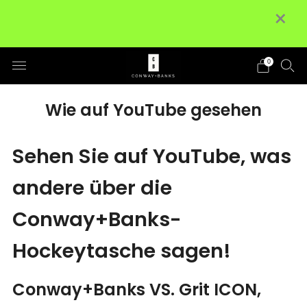
×
Keine zusätzlichen Zölle und Abgaben in
⭐⭐⭐
die USA • KOSTENLOSER Versand bei
Bestellungen über 100 $
Details
0
Wie auf YouTube gesehen
Sehen Sie auf YouTube, was
andere über die
Conway+Banks-
Hockeytasche sagen!
Conway+Banks VS. Grit ICON,