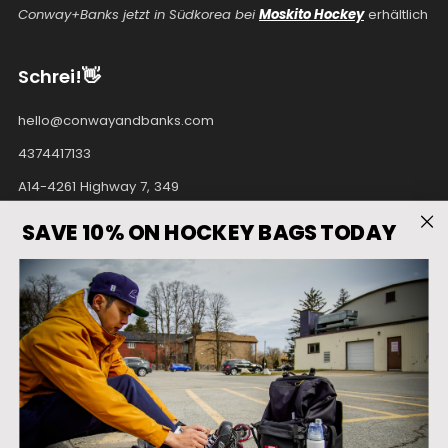
Conway+Banks jetzt in Südkorea bei
Moskito Hockey
erhältlich
Schrei!👋
hello@conwayandbanks.com
4374417133
A14-4261 Highway 7, 349
Unionville Ontario
SAVE 10% ON HOCKEY BAGS TODAY
L3R9W6 Kanada
Facebook
Instagram
Pinterest
Tiktok
Twitter
Youtube
Land
Vereinigte Staaten (USD $)
Sprache
Deutsch