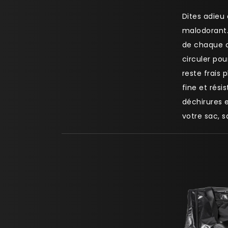
Dites adieu
malodorant.
de chaque c
circuler po
reste frais 
fine et rési
déchirures e
votre sac, s