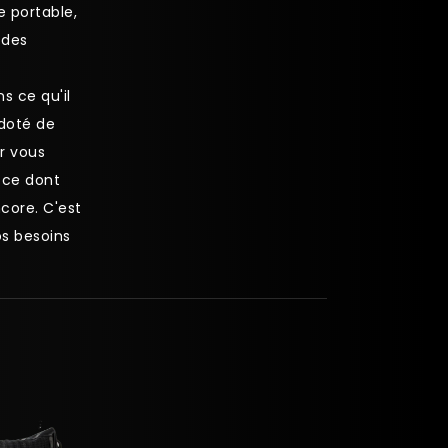
e portable,
 des
s ce qu'il
doté de
r vous
 ce dont
core. C'est
os besoins