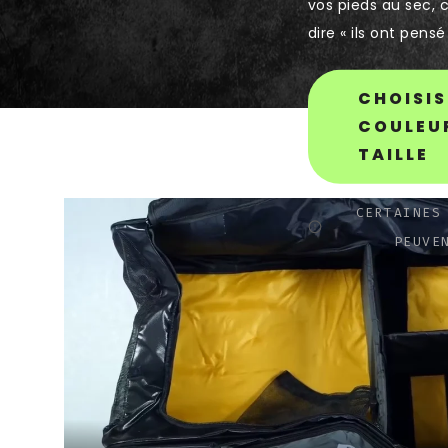
vos pieds au sec, c
dire « ils ont pensé
CHOISIS
COULEU
TAILLE
CERTAINES
PEUVE