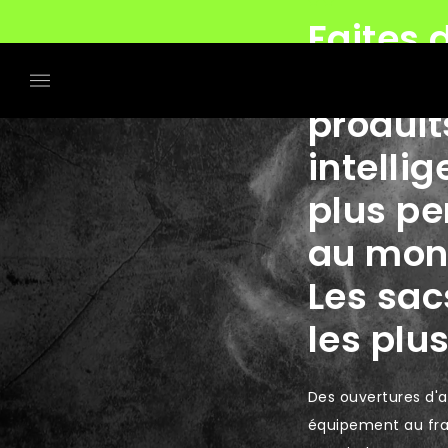
Pas de droits de douane ni de taxes
Faites 
économi
produit
intellig
plus pe
au mon
Les sac
les plu
Des ouvertures d'a
équipement au frai