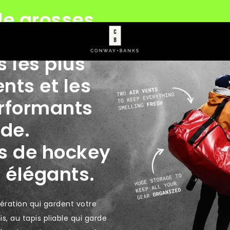
 supplémentaires aux États-Unis • Livraison GRATUITE pou
de grosses
es sur les
s les plus
ents et les
rformants
de.
s de hockey
s élégants.
ération qui gardent votre
s, au tapis pliable qui garde