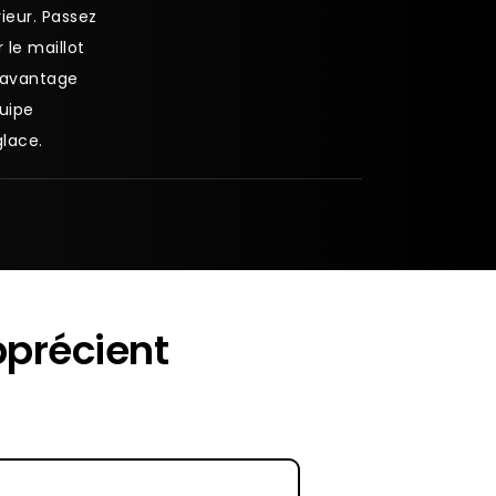
ieur. Passez
le maillot
davantage
quipe
glace.
pprécient