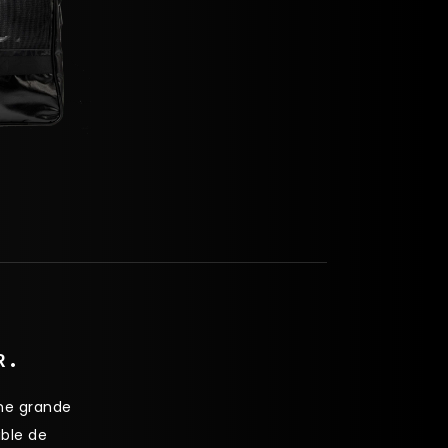
R.
ne grande
ible de