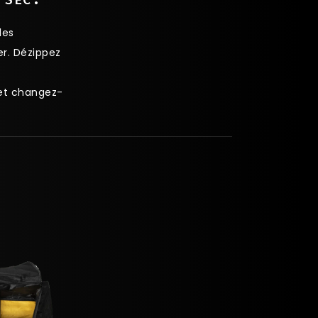
 SEC.
les
er. Dézippez
et changez-