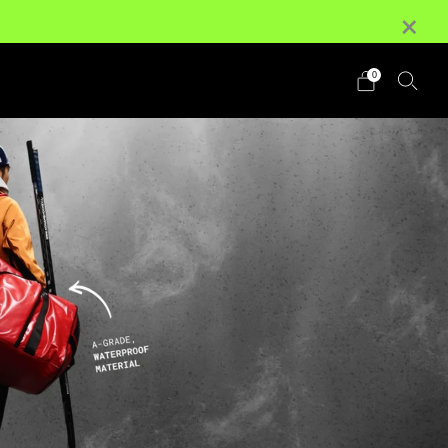
×
r les commandes de 100 $ et plus
Détails
0