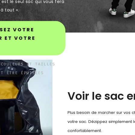
'est le seul sac qui vous fera
 à tout ».
SEZ VOTRE
R ET VOTRE
 COULEURS ET TAILLES
NT ÊTRE ÉPUISÉES
Voir le sac 
Plus besoin de marcher sur vos ch
votre sac. Dézippez simplement l
confortablement.